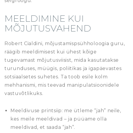
selgroogu.
MEELDIMINE KUI
MÕJUTUSVAHEND
Robert Cialdini, mõjustamispsühholoogia guru,
räägib meeldimisest kui ühest kõige
tugevamast mõjutusviisist, mida kasutatakse
turunduses, müügis, poliitikas ja igapäevastes
sotsiaalsetes suhetes. Ta toob esile kolm
mehhanismi, mis teevad manipulatsioonidele
vastuvõtlikuks.
Meeldivuse printsiip: me ütleme “jah” neile,
kes meile meeldivad – ja püüame olla
meeldivad, et saada “jah”.