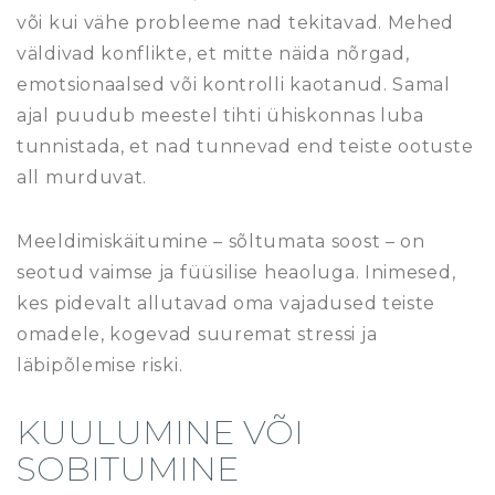
või kui vähe probleeme nad tekitavad. Mehed
väldivad konflikte, et mitte näida nõrgad,
emotsionaalsed või kontrolli kaotanud. Samal
ajal puudub meestel tihti ühiskonnas luba
tunnistada, et nad tunnevad end teiste ootuste
all murduvat.
Meeldimiskäitumine – sõltumata soost – on
seotud vaimse ja füüsilise heaoluga. Inimesed,
kes pidevalt allutavad oma vajadused teiste
omadele, kogevad suuremat stressi ja
läbipõlemise riski.
KUULUMINE VÕI
SOBITUMINE