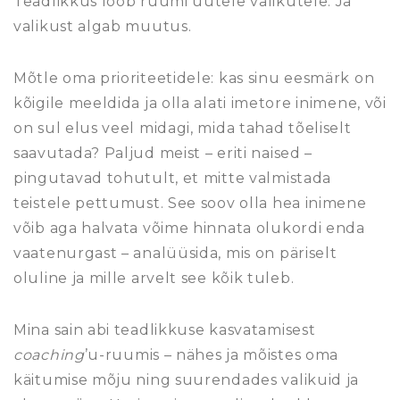
Teadlikkus loob ruumi uutele valikutele. Ja
valikust algab muutus.
Mõtle oma prioriteetidele: kas sinu eesmärk on
kõigile meeldida ja olla alati imetore inimene, või
on sul elus veel midagi, mida tahad tõeliselt
saavutada? Paljud meist – eriti naised –
pingutavad tohutult, et mitte valmistada
teistele pettumust. See soov olla hea inimene
võib aga halvata võime hinnata olukordi enda
vaatenurgast – analüüsida, mis on päriselt
oluline ja mille arvelt see kõik tuleb.
Mina sain abi teadlikkuse kasvatamisest
coaching
’u-ruumis – nähes ja mõistes oma
käitumise mõju ning suurendades valikuid ja