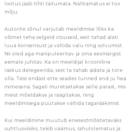
lootus jääb tihti täitumata. Nähtamatus ei too
mõju.
Autorite sõnul varjutab meeldimise lõks ka
võimet teha selgeid otsuseid, sest tahad alati
luua konsensust ja vältida valu ning solvumist.
Nii oled aga manipuleeritav ja oma eesmärgist
eemale juhitav. Ka on meeldijal krooniline
raskus delegeerida, sest ta tahab aidata ja tore
olla. Teisi endast ette seades tunned end ju hea
inimesena. Sageli muretsetakse selle pärast, mis
meist mõeldakse ja räägitakse, ning
meeldimisega püütakse vältida tagarääkimist.
Kui meeldimine muutub enesestmõistetavaks
suhtlusviisiks, tekib väsimus, rahulolematus ja