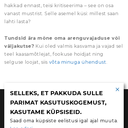
hakkad ennast, teisi kritiseerima – see on osa
vanast mustrist. Selle asemel küsi: millest saan
lahti lasta?
Tundsid ära mõne oma arenguvajaduse või
väljakutse?
Kui oled valmis kasvama ja vajad sel
teel kaasamõtlejat, fookuse hoidjat ning
selguse loojat, siis
võta minuga ühendust
.
SELLEKS, ET PAKKUDA SULLE
PARIMAT KASUTUSKOGEMUST,
FACEBOOK
X
KASUTAME KÜPSISEID.
LINKEDIN
Saad oma küpsiste eelistusi igal ajal muuta.
0