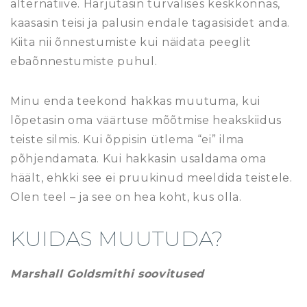
alternatiive. Harjutasin turvalises keskkonnas,
kaasasin teisi ja palusin endale tagasisidet anda.
Kiita nii õnnestumiste kui näidata peeglit
ebaõnnestumiste puhul.
Minu enda teekond hakkas muutuma, kui
lõpetasin oma väärtuse mõõtmise heakskiidus
teiste silmis. Kui õppisin ütlema “ei” ilma
põhjendamata. Kui hakkasin usaldama oma
häält, ehkki see ei pruukinud meeldida teistele.
Olen teel – ja see on hea koht, kus olla.
KUIDAS MUUTUDA?
Marshall Goldsmithi soovitused