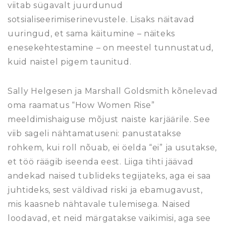
viitab sügavalt juurdunud
sotsialiseerimiserinevustele. Lisaks näitavad
uuringud, et sama käitumine – näiteks
enesekehtestamine – on meestel tunnustatud,
kuid naistel pigem taunitud.
Sally Helgesen ja Marshall Goldsmith kõnelevad
oma raamatus “How Women Rise”
meeldimishaiguse mõjust naiste karjäärile. See
viib sageli nähtamatuseni: panustatakse
rohkem, kui roll nõuab, ei öelda “ei” ja usutakse,
et töö räägib iseenda eest. Liiga tihti jäävad
andekad naised tublideks tegijateks, aga ei saa
juhtideks, sest väldivad riski ja ebamugavust,
mis kaasneb nähtavale tulemisega. Naised
loodavad, et neid märgatakse vaikimisi, aga see