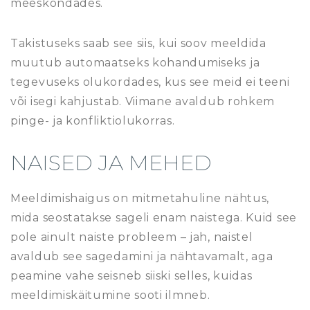
meeskondades.
Takistuseks saab see siis, kui soov meeldida
muutub automaatseks kohandumiseks ja
tegevuseks olukordades, kus see meid ei teeni
või isegi kahjustab. Viimane avaldub rohkem
pinge- ja konfliktiolukorras.
NAISED JA MEHED
Meeldimishaigus on mitmetahuline nähtus,
mida seostatakse sageli enam naistega. Kuid see
pole ainult naiste probleem – jah, naistel
avaldub see sagedamini ja nähtavamalt, aga
peamine vahe seisneb siiski selles, kuidas
meeldimiskäitumine sooti ilmneb.