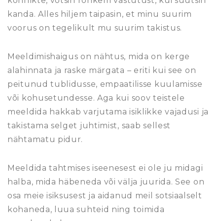
konflikte, võtsin rohkem vastutust, kui suutsin
kanda. Alles hiljem taipasin, et minu suurim
voorus on tegelikult mu suurim takistus.
Meeldimishaigus on nähtus, mida on kerge
alahinnata ja raske märgata – eriti kui see on
peitunud tublidusse, empaatilisse kuulamisse
või kohusetundesse. Aga kui soov teistele
meeldida hakkab varjutama isiklikke vajadusi ja
takistama selget juhtimist, saab sellest
nähtamatu pidur.
Meeldida tahtmises iseenesest ei ole ju midagi
halba, mida häbeneda või välja juurida. See on
osa meie isiksusest ja aidanud meil sotsiaalselt
kohaneda, luua suhteid ning toimida