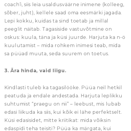
coach’i, siis leia usaldusväärne inimene (kolleeg,
sõber, juht), kellele saad oma eesmärki jagada.
Lepi kokku, kuidas ta sind toetab ja millal
peeglit näitab. Tagasiside vastuvõtmine on
oskus: kuula, täna ja küsi juurde. Harjuta ka n-ö
kuulutamist – mida rohkem inimesi teab, mida
sa püüad muuta, seda suurem on toetus.
3. Ära hinda, vaid liigu.
Kindlasti tuleb ka tagasilööke. Püüa neil hetkil
peatuda ja endale andestada. Harjuta leplikku
suhtumist “praegu on nii” – leebust, mis lubab
edasi liikuda ka siis, kui kõik ei lähe perfektselt.
Küsi edasisidet, mitte kriitikat: mida võiksin
edaspidi teha teisiti? Püüa ka märgata, kui