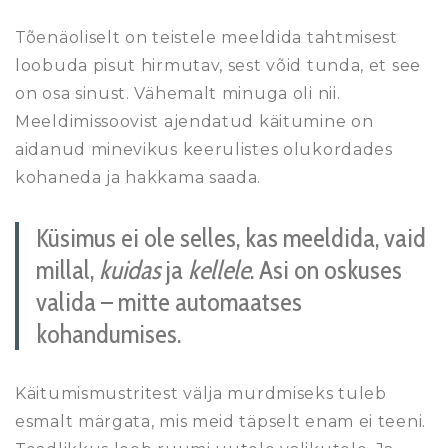
Tõenäoliselt on teistele meeldida tahtmisest
loobuda pisut hirmutav, sest võid tunda, et see
on osa sinust. Vähemalt minuga oli nii.
Meeldimissoovist ajendatud käitumine on
aidanud minevikus keerulistes olukordades
kohaneda ja hakkama saada.
Küsimus ei ole selles, kas meeldida, vaid
millal,
kuidas
ja
kellele
. Asi on oskuses
valida – mitte automaatses
kohandumises.
Käitumismustritest välja murdmiseks tuleb
esmalt märgata, mis meid täpselt enam ei teeni.