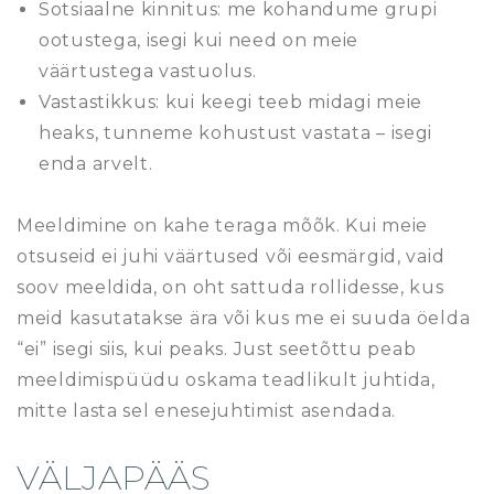
Sotsiaalne kinnitus: me kohandume grupi
ootustega, isegi kui need on meie
väärtustega vastuolus.
Vastastikkus: kui keegi teeb midagi meie
heaks, tunneme kohustust vastata – isegi
enda arvelt.
Meeldimine on kahe teraga mõõk. Kui meie
otsuseid ei juhi väärtused või eesmärgid, vaid
soov meeldida, on oht sattuda rollidesse, kus
meid kasutatakse ära või kus me ei suuda öelda
“ei” isegi siis, kui peaks. Just seetõttu peab
meeldimispüüdu oskama teadlikult juhtida,
mitte lasta sel enesejuhtimist asendada.
VÄLJAPÄÄS