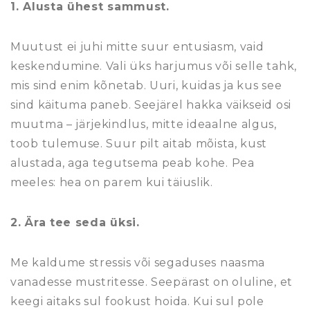
1. Alusta ühest sammust.
Muutust ei juhi mitte suur entusiasm, vaid
keskendumine. Vali üks harjumus või selle tahk,
mis sind enim kõnetab. Uuri, kuidas ja kus see
sind käituma paneb. Seejärel hakka väikseid osi
muutma – järjekindlus, mitte ideaalne algus,
toob tulemuse. Suur pilt aitab mõista, kust
alustada, aga tegutsema peab kohe. Pea
meeles: hea on parem kui täiuslik.
2. Ära tee seda üksi.
Me kaldume stressis või segaduses naasma
vanadesse mustritesse. Seepärast on oluline, et
keegi aitaks sul fookust hoida. Kui sul pole