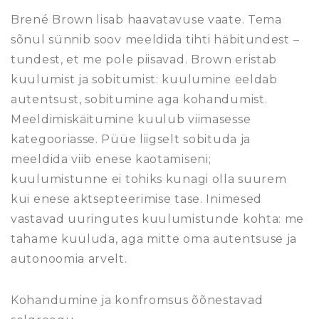
Brené Brown lisab haavatavuse vaate. Tema
sõnul sünnib soov meeldida tihti häbitundest –
tundest, et me pole piisavad. Brown eristab
kuulumist ja sobitumist: kuulumine eeldab
autentsust, sobitumine aga kohandumist.
Meeldimiskäitumine kuulub viimasesse
kategooriasse. Püüe liigselt sobituda ja
meeldida viib enese kaotamiseni;
kuulumistunne ei tohiks kunagi olla suurem
kui enese aktsepteerimise tase. Inimesed
vastavad uuringutes kuulumistunde kohta: me
tahame kuuluda, aga mitte oma autentsuse ja
autonoomia arvelt.
Kohandumine ja konfromsus õõnestavad