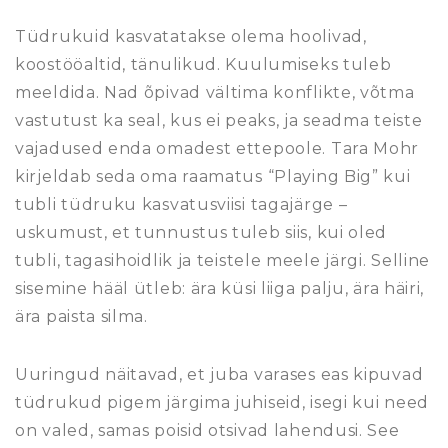
Tüdrukuid kasvatatakse olema hoolivad,
koostööaltid, tänulikud. Kuulumiseks tuleb
meeldida. Nad õpivad vältima konflikte, võtma
vastutust ka seal, kus ei peaks, ja seadma teiste
vajadused enda omadest ettepoole. Tara Mohr
kirjeldab seda oma raamatus “Playing Big” kui
tubli tüdruku kasvatusviisi tagajärge –
uskumust, et tunnustus tuleb siis, kui oled
tubli, tagasihoidlik ja teistele meele järgi. Selline
sisemine hääl ütleb: ära küsi liiga palju, ära häiri,
ära paista silma.
Uuringud näitavad, et juba varases eas kipuvad
tüdrukud pigem järgima juhiseid, isegi kui need
on valed, samas poisid otsivad lahendusi. See