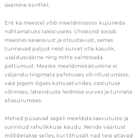
sisemine konflikt.
Ent ka meestel võib meeldimissoov kujuneda
nähtamatuks takistuseks. Ühiskond soosib
meestes iseseisvust ja otsustavust, samas
tunnevad paljud neist survet olla kasulik,
usaldusväärne ning mitte valmistada
pettumust. Meeste meeldimiskäitumine ei
väljendu tingimata pehmuses või nõustumises,
vaid pigem liigses kohusetundes, vastutuse
võtmises, lahenduste leidmise surves ja tunnete
allasurumises.
Mehed püüavad sageli meeldida saavutuste ja
sunnitud rahulikkuse kaudu. Nende väärtust
mõõdetakse selles, kui tõhusalt nad teisi aitavad