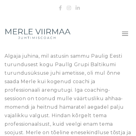
Facebook
Instagram
LinkedIn
Algaja juhina, mil astusin sammu Paulig Eesti
turundusest kogu Paullg Grupi Baltikumi
turundusüksuse juhi ametisse, oli mul õnne
saada Merle kui kogenud coachi ja
professionaali arengutugi. Iga coaching-
sessioon on toonud mulle väärtusliku ahhaa-
momendi ja heitnud hämaratel aegadel palju
vajalikku valgust. Hindan kõrgelt tema
professionaalsust, kuid veelgi enam tema
soojust. Merle on tõeline enesekindluse tõstja ja