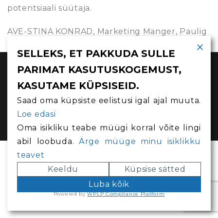
potentsiaali süütaja.
AVE-STINA KONRAD,
Marketing Manger, Paulig
Group
SELLEKS, ET PAKKUDA SULLE
PARIMAT KASUTUSKOGEMUST,
MERLE VIIRMAA 2023
KASUTAME KÜPSISEID.
Saad oma küpsiste eelistusi igal ajal muuta.
Loe edasi
FACEBOOK
INSTAGRAM
LINKEDIN
Oma isikliku teabe müügi korral võite lingi
abil loobuda.
Ärge müüge minu isiklikku
teavet
Keeldu
Küpsise sätted
Luba kõik
Powered by
WPLP Compliance Platform