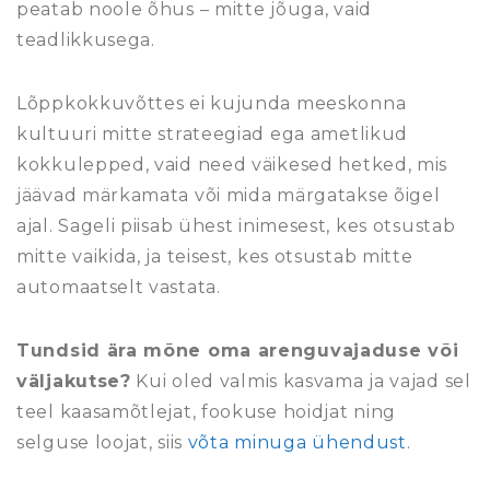
peatab noole õhus – mitte jõuga, vaid
teadlikkusega.
Lõppkokkuvõttes ei kujunda meeskonna
kultuuri mitte strateegiad ega ametlikud
kokkulepped, vaid need väikesed hetked, mis
jäävad märkamata või mida märgatakse õigel
ajal. Sageli piisab ühest inimesest, kes otsustab
mitte vaikida, ja teisest, kes otsustab mitte
automaatselt vastata.
Tundsid ära mõne oma arenguvajaduse või
väljakutse?
Kui oled valmis kasvama ja vajad sel
teel kaasamõtlejat, fookuse hoidjat ning
selguse loojat, siis
võta minuga ühendust
.