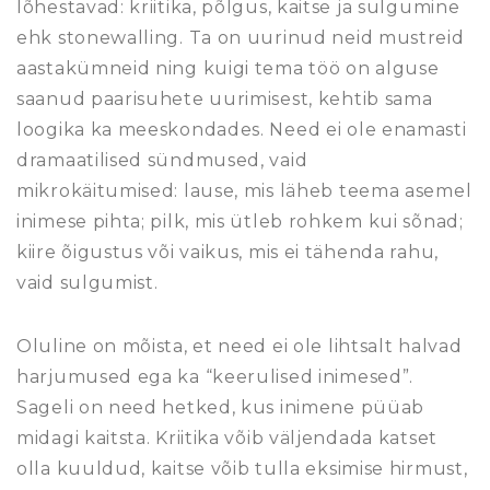
lõhestavad: kriitika, põlgus, kaitse ja sulgumine
ehk stonewalling. Ta on uurinud neid mustreid
aastakümneid ning kuigi tema töö on alguse
saanud paarisuhete uurimisest, kehtib sama
loogika ka meeskondades. Need ei ole enamasti
dramaatilised sündmused, vaid
mikrokäitumised: lause, mis läheb teema asemel
inimese pihta; pilk, mis ütleb rohkem kui sõnad;
kiire õigustus või vaikus, mis ei tähenda rahu,
vaid sulgumist.
Oluline on mõista, et need ei ole lihtsalt halvad
harjumused ega ka “keerulised inimesed”.
Sageli on need hetked, kus inimene püüab
midagi kaitsta. Kriitika võib väljendada katset
olla kuuldud, kaitse võib tulla eksimise hirmust,