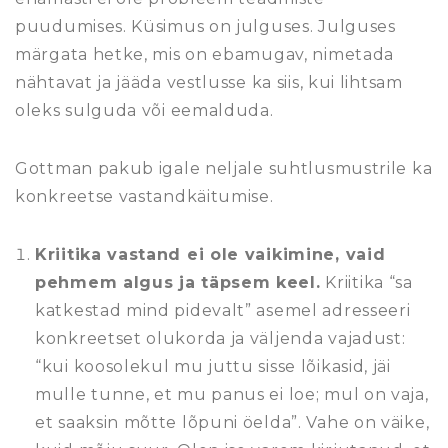
puudumises. Küsimus on julguses. Julguses
märgata hetke, mis on ebamugav, nimetada
nähtavat ja jääda vestlusse ka siis, kui lihtsam
oleks sulguda või eemalduda.
Gottman pakub igale neljale suhtlusmustrile ka
konkreetse vastandkäitumise.
Kriitika vastand ei ole vaikimine, vaid
pehmem algus ja täpsem keel.
Kriitika “sa
katkestad mind pidevalt” asemel adresseeri
konkreetset olukorda ja väljenda vajadust:
“kui koosolekul mu juttu sisse lõikasid, jäi
mulle tunne, et mu panus ei loe; mul on vaja,
et saaksin mõtte lõpuni öelda”. Vahe on väike,