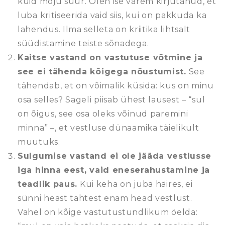
kuid mõju suur. Olen ise varem kirjutanud, et
luba kritiseerida vaid siis, kui on pakkuda ka
lahendus. Ilma selleta on kriitika lihtsalt
süüdistamine teiste sõnadega.
Kaitse vastand on vastutuse võtmine ja
see ei tähenda kõigega nõustumist.
See
tähendab, et on võimalik küsida: kus on minu
osa selles? Sageli piisab ühest lausest – “sul
on õigus, see osa oleks võinud paremini
minna” –, et vestluse dünaamika täielikult
muutuks.
Sulgumise vastand ei ole jääda vestlusse
iga hinna eest, vaid eneserahustamine ja
teadlik paus.
Kui keha on juba häires, ei
sünni heast tahtest enam head vestlust.
Vahel on kõige vastutustundlikum öelda: