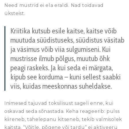
Need mustrid ei ela eraldi. Nad toidavad
üksteist.
Kriitika kutsub esile kaitse, kaitse võib
muutuda süüdistuseks, süüdistus väsitab
ja väsimus võib viia sulgumiseni. Kui
mustrisse ilmub põlgus, muutub õhk
peagi raskeks. Ja kui seda ei märgata,
kipub see korduma – kuni sellest saabki
viis, kuidas meeskonnas suheldakse.
Inimesed tajuvad toksilisust sageli enne, kui
oskavad seda sõnastada. Keha reageerib: pulss
kiireneb, tähelepanu kitseneb, tekib valmisolek
kaitsta. “Võitle, põgene või tardu” ei aktiveeru