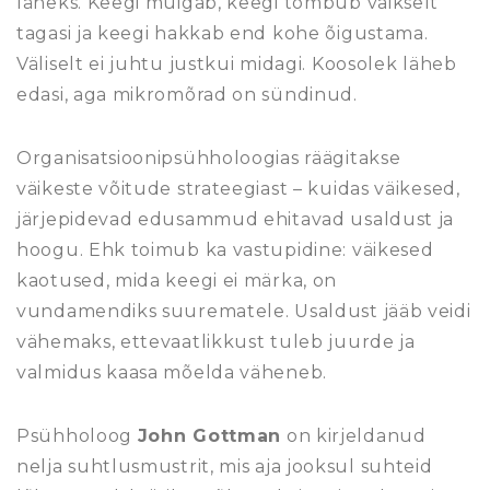
läheks. Keegi muigab, keegi tõmbub vaikselt
tagasi ja keegi hakkab end kohe õigustama.
Väliselt ei juhtu justkui midagi. Koosolek läheb
edasi, aga mikromõrad on sündinud.
Organisatsioonipsühholoogias räägitakse
väikeste võitude strateegiast – kuidas väikesed,
järjepidevad edusammud ehitavad usaldust ja
hoogu. Ehk toimub ka vastupidine: väikesed
kaotused, mida keegi ei märka, on
vundamendiks suurematele. Usaldust jääb veidi
vähemaks, ettevaatlikkust tuleb juurde ja
valmidus kaasa mõelda väheneb.
Psühholoog
John Gottman
on kirjeldanud
nelja suhtlusmustrit, mis aja jooksul suhteid