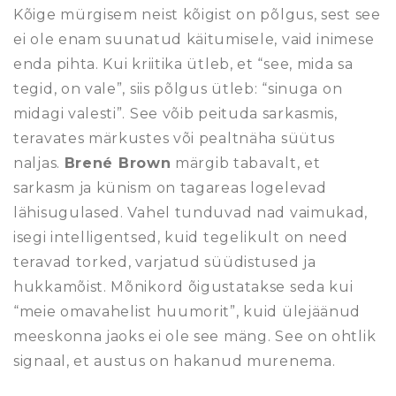
Kõige mürgisem neist kõigist on põlgus, sest see
ei ole enam suunatud käitumisele, vaid inimese
enda pihta. Kui kriitika ütleb, et “see, mida sa
tegid, on vale”, siis põlgus ütleb: “sinuga on
midagi valesti”. See võib peituda sarkasmis,
teravates märkustes või pealtnäha süütus
naljas.
Brené Brown
märgib tabavalt, et
sarkasm ja künism on tagareas logelevad
lähisugulased. Vahel tunduvad nad vaimukad,
isegi intelligentsed, kuid tegelikult on need
teravad torked, varjatud süüdistused ja
hukkamõist. Mõnikord õigustatakse seda kui
“meie omavahelist huumorit”, kuid ülejäänud
meeskonna jaoks ei ole see mäng. See on ohtlik
signaal, et austus on hakanud murenema.