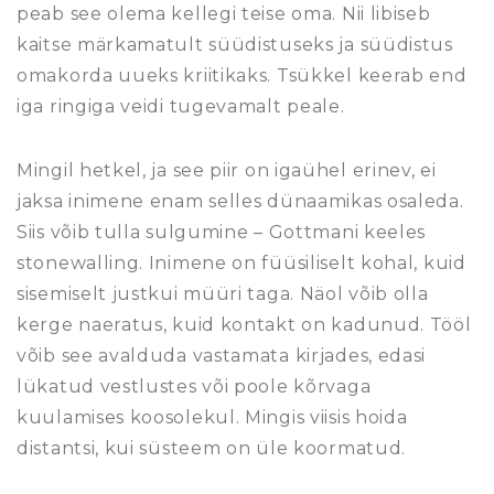
peab see olema kellegi teise oma. Nii libiseb
kaitse märkamatult süüdistuseks ja süüdistus
omakorda uueks kriitikaks. Tsükkel keerab end
iga ringiga veidi tugevamalt peale.
Mingil hetkel, ja see piir on igaühel erinev, ei
jaksa inimene enam selles dünaamikas osaleda.
Siis võib tulla sulgumine – Gottmani keeles
stonewalling. Inimene on füüsiliselt kohal, kuid
sisemiselt justkui müüri taga. Näol võib olla
kerge naeratus, kuid kontakt on kadunud. Tööl
võib see avalduda vastamata kirjades, edasi
lükatud vestlustes või poole kõrvaga
kuulamises koosolekul. Mingis viisis hoida
distantsi, kui süsteem on üle koormatud.