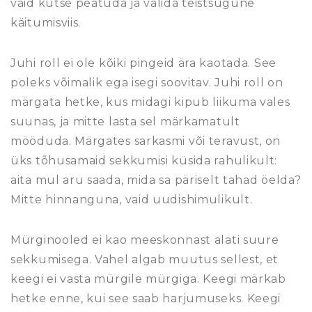
vaid kutse peatuda ja valida teistsugune
käitumisviis.
Juhi roll ei ole kõiki pingeid ära kaotada. See
poleks võimalik ega isegi soovitav. Juhi roll on
märgata hetke, kus midagi kipub liikuma vales
suunas, ja mitte lasta sel märkamatult
mööduda. Märgates sarkasmi või teravust, on
üks tõhusamaid sekkumisi küsida rahulikult:
aita mul aru saada, mida sa päriselt tahad öelda?
Mitte hinnanguna, vaid uudishimulikult.
Mürginooled ei kao meeskonnast alati suure
sekkumisega. Vahel algab muutus sellest, et
keegi ei vasta mürgile mürgiga. Keegi märkab
hetke enne, kui see saab harjumuseks. Keegi