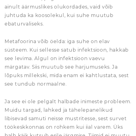
ainult äärmuslikes olukordades, vaid võib
juhtuda ka koosolekul, kui suhe muutub
ebaturvaliseks.
Metafoorina võib öelda: iga suhe on elav
süsteem. Kui sellesse satub infektsioon, hakkab
see levima. Algul on infektsioon vaevu
märgatav. Siis muutub see harjumuseks. Ja
lõpuks millekski, mida enam ei kahtlustata, sest
see tundub normaalne.
Ja see ei ole pelgalt halbade inimeste probleem.
Muidu targad, lahked ja tähelepanelikud
libisevad samuti neisse mustritesse, sest survet
töökeskkonnas on rohkem kui iial varem. Üks
halb käik kutsub esile järgmise. Tiimid ei muutu