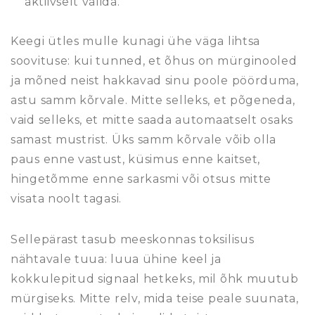
aktiivselt valida.
Keegi ütles mulle kunagi ühe väga lihtsa
soovituse: kui tunned, et õhus on mürginooled
ja mõned neist hakkavad sinu poole pöörduma,
astu samm kõrvale. Mitte selleks, et põgeneda,
vaid selleks, et mitte saada automaatselt osaks
samast mustrist. Üks samm kõrvale võib olla
paus enne vastust, küsimus enne kaitset,
hingetõmme enne sarkasmi või otsus mitte
visata noolt tagasi.
Sellepärast tasub meeskonnas toksilisus
nähtavale tuua: luua ühine keel ja
kokkulepitud signaal hetkeks, mil õhk muutub
mürgiseks. Mitte relv, mida teise peale suunata,