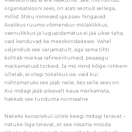
Meeskonnad ei ela vaakumis. See, mis toimub
organisatsiooni sees, on alati seotud sellega,
millist õhku inimesed iga päev hingavad.
Avalikus ruumis võimenduv mölaklikkus,
vaenulikkus ja lugupidamatus ei jää ukse taha,
vaid kanduvad ka meeskondadesse. Vahel
väljendub see varjamatult, aga sama tihti
kohtab märksa rafineeritumaid, peaaegu
märkamatuid torkeid. Ja mis mind kõige rohkem
üllatab, ei olegi toksilisus ise, vaid kui
nähtamatuks see jääb neile, kes selle sees on.
Kui midagi jääb piisavalt kaua märkamata,
hakkab see tunduma normaalne.
Näiteks koosolekul ütleb keegi midagi teravat –
natuke liiga teravat, et see niisama mööda