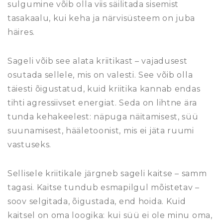
sulgumine võib olla viis säilitada sisemist
tasakaalu, kui keha ja närvisüsteem on juba
häires.
Sageli võib see alata kriitikast – vajadusest
osutada sellele, mis on valesti. See võib olla
täiesti õigustatud, kuid kriitika kannab endas
tihti agressiivset energiat. Seda on lihtne ära
tunda kehakeelest: näpuga näitamisest, süü
suunamisest, hääletoonist, mis ei jäta ruumi
vastuseks.
Sellisele kriitikale järgneb sageli kaitse – samm
tagasi. Kaitse tundub esmapilgul mõistetav –
soov selgitada, õigustada, end hoida. Kuid
kaitsel on oma loogika: kui süü ei ole minu oma,