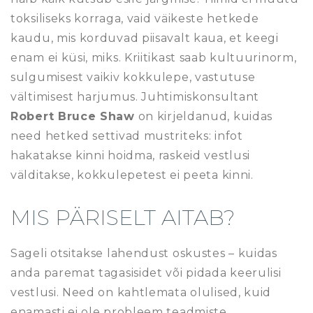
toksiliseks korraga, vaid väikeste hetkede
kaudu, mis korduvad piisavalt kaua, et keegi
enam ei küsi, miks. Kriitikast saab kultuurinorm,
sulgumisest vaikiv kokkulepe, vastutuse
vältimisest harjumus. Juhtimiskonsultant
Robert Bruce Shaw
on kirjeldanud, kuidas
need hetked settivad mustriteks: infot
hakatakse kinni hoidma, raskeid vestlusi
välditakse, kokkulepetest ei peeta kinni.
MIS PÄRISELT AITAB?
Sageli otsitakse lahendust oskustes – kuidas
anda paremat tagasisidet või pidada keerulisi
vestlusi. Need on kahtlemata olulised, kuid
enamasti ei ole probleem teadmiste