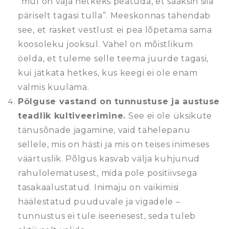
“mul on vaja hetkeks peatuda, et saaksin siia
päriselt tagasi tulla”. Meeskonnas tähendab
see, et rasket vestlust ei pea lõpetama sama
koosoleku jooksul. Vahel on mõistlikum
öelda, et tuleme selle teema juurde tagasi,
kui jätkata hetkes, kus keegi ei ole enam
valmis kuulama.
Põlguse vastand on tunnustuse ja austuse
teadlik kultiveerimine.
See ei ole üksikute
tänusõnade jagamine, vaid tähelepanu
sellele, mis on hästi ja mis on teises inimeses
väärtuslik. Põlgus kasvab välja kuhjunud
rahulolematusest, mida pole positiivsega
tasakaalustatud. Inimaju on vaikimisi
häälestatud puuduvale ja vigadele –
tunnustus ei tule iseenesest, seda tuleb