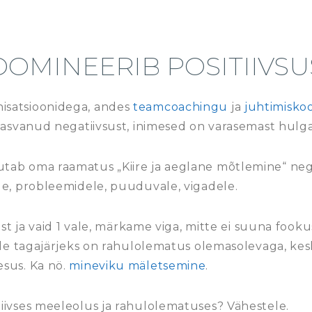
DOMINEERIB POSITIIVSU
isatsioonidega, andes
teamcoachingu
ja
juhtimiskoo
kasvanud negatiivsust, inimesed on varasemast hulga k
utab oma raamatus „Kiire ja aeglane mõtlemine“ neg
le, probleemidele, puuduvale, vigadele.
ust ja vaid 1 vale, märkame viga, mitte ei suuna fookus
mille tagajärjeks on rahulolematus olemasolevaga, 
esus. Ka nö.
mineviku mäletsemine
.
iivses meeleolus ja rahulolematuses? Vähestele.