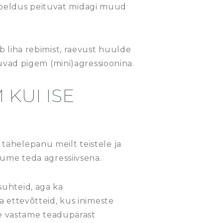
as öeldus peituvat midagi muud
b liha rebimist, raevust huulde
juvad pigem (mini)agressioonina.
 KUI ISE
b tähelepanu meilt teistele ja
jume teda agressiivsena.
suhteid, aga ka
a ettevõtteid, kus inimeste
le vastame teadupärast