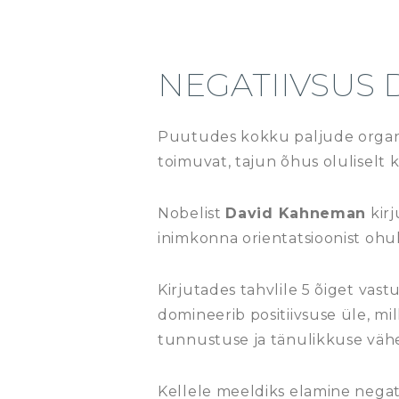
NEGATIIVSUS 
Puutudes kokku paljude organ
toimuvat, tajun õhus oluliselt 
Nobelist
David Kahneman
kirj
inimkonna orientatsioonist ohu
Kirjutades tahvlile 5 õiget vast
domineerib positiivsuse üle, 
tunnustuse ja tänulikkuse väh
Kellele meeldiks elamine negat