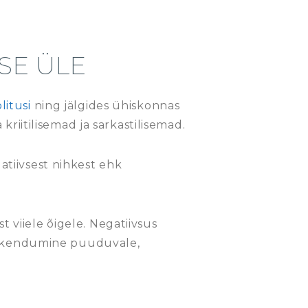
SE ÜLE
litusi
ning jälgides ühiskonnas
riitilisemad ja sarkastilisemad.
atiivsest nihkest ehk
t viiele õigele. Negatiivsus
keskendumine puuduvale,