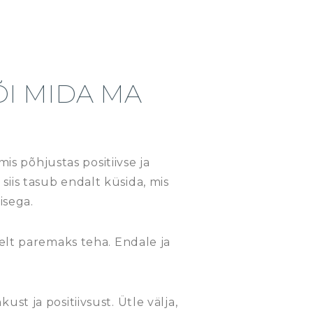
I MIDA MA
mis põhjustas positiivse ja
iis tasub endalt küsida, mis
isega.
selt paremaks teha. Endale ja
st ja positiivsust. Ütle välja,