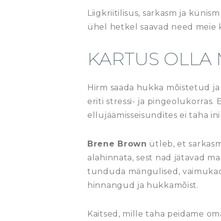
Liigkriitilisus, sarkasm ja küni
ühel hetkel saavad need meie k
KARTUS OLLA 
Hirm saada hukka mõistetud ja 
eriti stressi- ja pingeolukorras
ellujäämisseisundites ei taha i
Brene Brown
ütleb, et sarkasm
alahinnata, sest nad jätavad ma
tunduda mängulised, vaimukad, 
hinnangud ja hukkamõist.
Kaitsed, mille taha peidame om