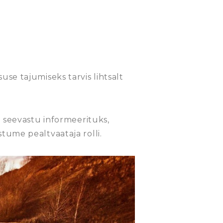
use tajumiseks tarvis lihtsalt
t seevastu informeerituks,
tume pealtvaataja rolli.