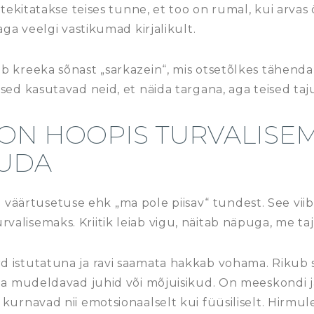
a tekitatakse teises tunne, et too on rumal, kui arv
aga veelgi vastikumad kirjalikult.
b kreeka sõnast „sarkazein“, mis otsetõlkes tähenda
sed kasutavad neid, et näida targana, aga teised ta
 ON HOOPIS TURVALISEM
TUDA
ihti väärtusetuse ehk „ma pole piisav“ tundest. See vii
alisemaks. Kriitik leiab vigu, näitab näpuga, me ta
 istutatuna ja ravi saamata hakkab vohama. Rikub 
eda mudeldavad juhid või mõjuisikud. On meeskondi j
 kurnavad nii emotsionaalselt kui füüsiliselt. Hirmu