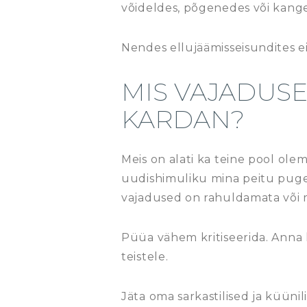
võideldes, põgenedes või kang
Nendes ellujäämisseisundites ei
MIS VAJADUS
KARDAN?
Meis on alati ka teine pool olema
uudishimuliku mina peitu pugemi
vajadused on rahuldamata või
Püüa vähem kritiseerida. Anna l
teistele.
Jäta oma sarkastilised ja küünil