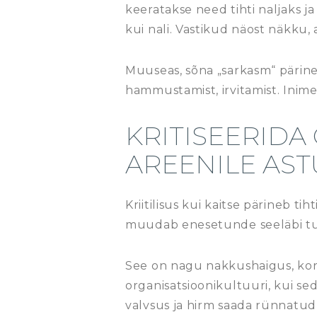
keeratakse need tihti naljaks j
kui nali. Vastikud näost näkku, 
Muuseas, sõna „sarkasm“ pärine
hammustamist, irvitamist. Inime
KRITISEERIDA
AREENILE AS
Kriitilisus kui kaitse pärineb t
muudab enesetunde seeläbi turv
See on nagu nakkushaigus, kord
organisatsioonikultuuri, kui s
valvsus ja hirm saada rünnatud