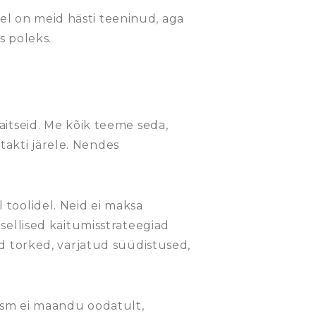
edel on meid hästi teeninud, aga
s poleks.
aitseid. Me kõik teeme seda,
takti järele.
Nendes
 toolidel. Neid ei maksa
sellised käitumisstrateegiad
d torked, varjatud süüdistused,
kasm ei maandu oodatult,