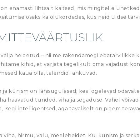
sm on enamasti lihtsalt kaitsed, mis mingitel eluhetk
äitumise osaks ka olukordades, kus neid üldse tarvi
MITTEVÄÄRTUSLIK
välja heidetud – nii me rakendamegi ebatarvilikke k
. Ehitame kihid, et varjata tegelikult oma vajadust kon
nimesed kaua olla, talendid lahkuvad.
 ja künism on lähisugulased, kes logelevad odavatel
ha haavatud tunded, viha ja segaduse. Vahel võivad 
isegi intelligentsed, aga tavaliselt on pigem terava
a viha, hirmu, valu, meeleheidet. Kui künism ja sar