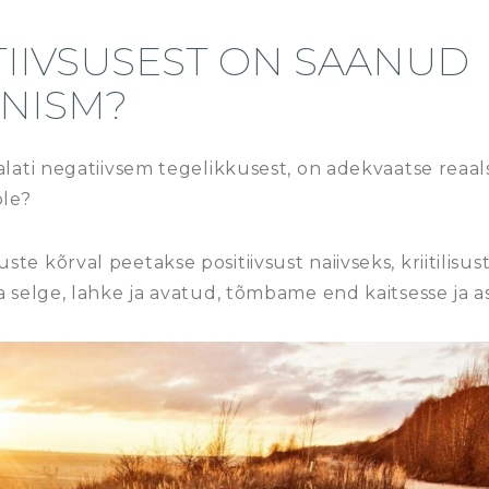
TIIVSUSEST ON SAANUD
NISM?
alati negatiivsem tegelikkusest, on adekvaatse reaals
ole?
e kõrval peetakse positiivsust naiivseks, kriitilisus
a selge, lahke ja avatud, tõmbame end kaitsesse ja as