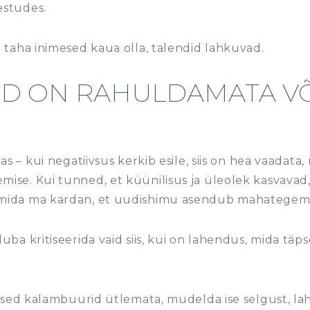
estudes.
 taha inimesed kaua olla, talendid lahkuvad.
ED ON RAHULDAMATA VÕ
s – kui negatiivsus kerkib esile, siis on hea vaadata, 
se. Kui tunned, et küünilisus ja üleolek kasvavad, s
 mida ma kardan, et uudishimu asendub mahategem
uba kritiseerida vaid siis, kui on lahendus, mida täp
ised kalambuurid ütlemata, mudelda ise selgust, lahku