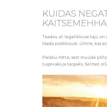
KUIDAS NEGA
KAITSEMEHHA
Teades, et tegelikkuse taju on 
lisada positiivsust. Lihtne, kas p
Paraku mitte, sest muude põhjust
tugevaks ja targaks. Selmet oll